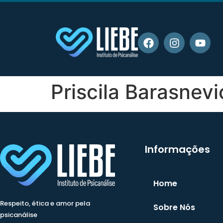
Priscila Barasnevi
Informações
Home
Respeito, ética e amor pela
Sobre Nós
psicanálise